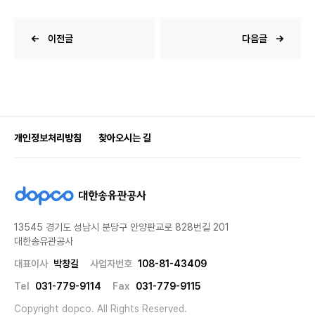
이전글
다음글
개인정보처리방침
찾아오시는 길
d
o
p
13545 경기도 성남시 분당구 안양판교로 828번길 201
c
대한송유관공사
o
대
대표이사
박창길
사업자번호
108-81-43409
한
송
Tel
031-779-9114
Fax
031-779-9115
유
Copyright dopco. All Rights Reserved.
관