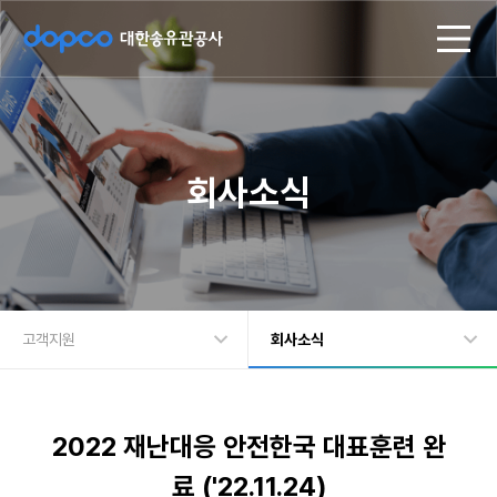
d
모
o
바
p
일
c
메
o
뉴
대
한
송
회사소식
유
관
공
사
고객지원
회사소식
회사정보
회사소식
주요사업
입찰공고
2022 재난대응 안전한국 대표훈련 완
지속가능경영
고객문의
료 ('22.11.24)