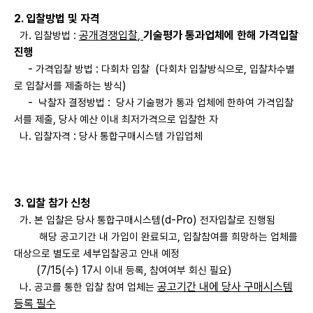
2.
입찰방법 및 자격
.
:
공개경쟁입찰
,
기술평가 통과업체에 한해 가격입찰
가
입찰방법
진행
-
:
(
,
가격입찰 방법
다회차 입찰
다회차 입찰방식으로
입찰차수별
)
로 입찰서를 제출하는 방식
-
:
낙찰자 결정방법
당사 기술평가 통과 업체에 한하여 가격입찰
,
서를 제출
당사 예산 이내 최저가격으로 입찰한 자
.
:
나
입찰자격
당사 통합구매시스템 가입업체
3.
입찰 참가 신청
.
(d-Pro)
가
본 입찰은 당사 통합구매시스템
전자입찰로 진행됨
,
해당 공고기간 내 가입이 완료되고
입찰참여를 희망하는 업체를
대상으로 별도로 세부입찰공고 안내 예정
(7/15(
) 17
,
)
수
시 이내 등록
참여여부 회신 필요
.
공고기간 내에 당사 구매시스템
나
공고를 통한 입찰 참여 업체는
등록 필수