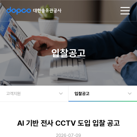
d
모
o
바
p
일
c
메
o
뉴
대
한
송
입찰공고
유
관
공
사
고객지원
입찰공고
회사정보
회사소식
주요사업
입찰공고
AI 기반 전사 CCTV 도입 입찰 공고
지속가능경영
고객문의
2026-07-09